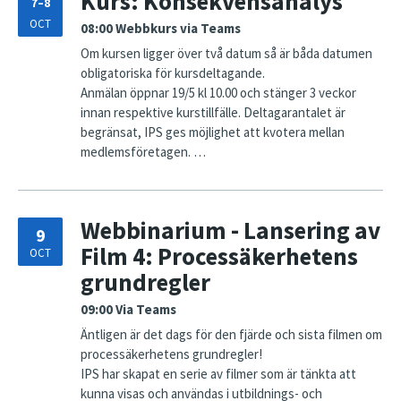
Kurs: Konsekvensanalys
7–8
OCT
08:00
Webbkurs via Teams
Om kursen ligger över två datum så är båda datumen
obligatoriska för kursdeltagande.
Anmälan öppnar 19/5 kl 10.00 och stänger 3 veckor
innan respektive kurstillfälle. Deltagarantalet är
begränsat, IPS ges möjlighet att kvotera mellan
medlemsföretagen. …
Webbinarium - Lansering av
9
Film 4: Processäkerhetens
OCT
grundregler
09:00
Via Teams
Äntligen är det dags för den fjärde och sista filmen om
processäkerhetens grundregler!
IPS har skapat en serie av filmer som är tänkta att
kunna visas och användas i utbildnings- och