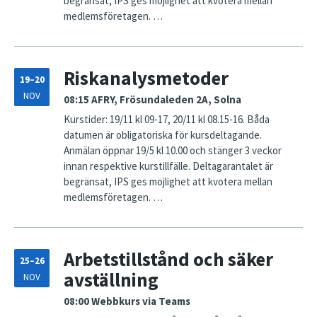
begränsat, IPS ges möjlighet att kvotera mellan
medlemsföretagen. …
Riskanalysmetoder
19–20
NOV
08:15
AFRY, Frösundaleden 2A, Solna
Kurstider: 19/11 kl 09-17, 20/11 kl 08.15-16. Båda
datumen är obligatoriska för kursdeltagande.
Anmälan öppnar 19/5 kl 10.00 och stänger 3 veckor
innan respektive kurstillfälle. Deltagarantalet är
begränsat, IPS ges möjlighet att kvotera mellan
medlemsföretagen. …
Arbetstillstånd och säker
25–26
avställning
NOV
08:00
Webbkurs via Teams