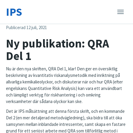
IPS
Toggle
naviga
Publicerad 12 juli, 2021
Ny publikation: QRA
Del 1
Nu är den nya skriften, QRA Del 1, klar!
Den ger en översiktlig
beskrivning av kvantitativ riskanalysmetodik med inriktning på
allvarliga kemikalieolyckor, och diskuterar när och hur QRA (efter
engelskans Quantitative Risk Analysis) kan vara ett användbart
och lämpligt verktyg för riskhantering i och omkring
verksamheter där sådana olyckor kan ske.
Det är IPS målsättning att denna första skrift, och en kommande
Del 2 (en mer detaljerad metodvägledning), ska bidra till att öka
samsynen mellan inblandade intressenter, samt skapa en fastare
grund för ett seriöst arbete med QRA som tillförlitlig metod i