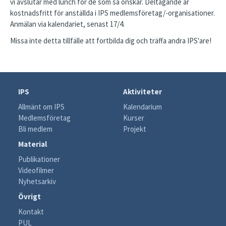
vi avslutar med lunch för de som så önskar. Deltagande är
kostnadsfritt för anställda i IPS medlemsföretag/-organisationer.
Anmälan via kalendariet, senast 17/4.
Missa inte detta tillfälle att fortbilda dig och träffa andra IPS'are!
IPS
Aktiviteter
Allmänt om IPS
Kalendarium
Medlemsföretag
Kurser
Bli medlem
Projekt
Material
Publikationer
Videofilmer
Nyhetsarkiv
Övrigt
Kontakt
PUL