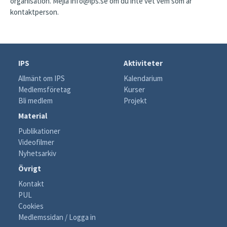
organisation. Mejla info@ips.se om du inte vet vem som är
kontaktperson.
IPS
Aktiviteter
Allmänt om IPS
Kalendarium
Medlemsföretag
Kurser
Bli medlem
Projekt
Material
Publikationer
Videofilmer
Nyhetsarkiv
Övrigt
Kontakt
PUL
Cookies
Medlemssidan / Logga in