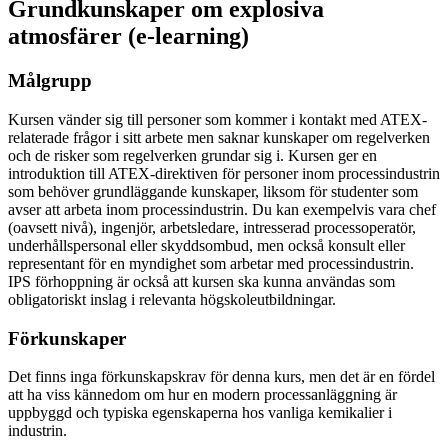
Grundkunskaper om explosiva
atmosfärer (e-learning)
Målgrupp
Kursen vänder sig till personer som kommer i kontakt med ATEX-
relaterade frågor i sitt arbete men saknar kunskaper om regelverken
och de risker som regelverken grundar sig i. Kursen ger en
introduktion till ATEX-direktiven för personer inom processindustrin
som behöver grundläggande kunskaper, liksom för studenter som
avser att arbeta inom processindustrin. Du kan exempelvis vara chef
(oavsett nivå), ingenjör, arbetsledare, intresserad processoperatör,
underhållspersonal eller skyddsombud, men också konsult eller
representant för en myndighet som arbetar med processindustrin.
IPS förhoppning är också att kursen ska kunna användas som
obligatoriskt inslag i relevanta högskoleutbildningar.
Förkunskaper
Det finns inga förkunskapskrav för denna kurs, men det är en fördel
att ha viss kännedom om hur en modern processanläggning är
uppbyggd och typiska egenskaperna hos vanliga kemikalier i
industrin.