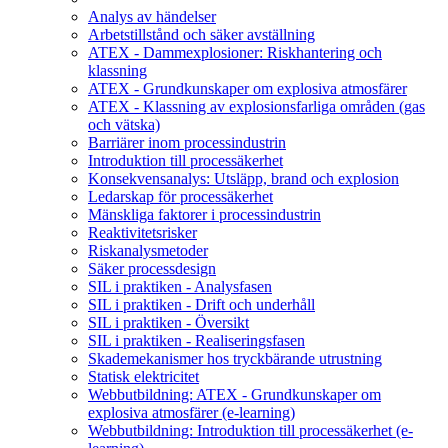
Analys av händelser
Arbetstillstånd och säker avställning
ATEX - Dammexplosioner: Riskhantering och
klassning
ATEX - Grundkunskaper om explosiva atmosfärer
ATEX - Klassning av explosionsfarliga områden (gas
och vätska)
Barriärer inom processindustrin
Introduktion till processäkerhet
Konsekvensanalys: Utsläpp, brand och explosion
Ledarskap för processäkerhet
Mänskliga faktorer i processindustrin
Reaktivitetsrisker
Riskanalysmetoder
Säker processdesign
SIL i praktiken - Analysfasen
SIL i praktiken - Drift och underhåll
SIL i praktiken - Översikt
SIL i praktiken - Realiseringsfasen
Skademekanismer hos tryckbärande utrustning
Statisk elektricitet
Webbutbildning: ATEX - Grundkunskaper om
explosiva atmosfärer (e-learning)
Webbutbildning: Introduktion till processäkerhet (e-