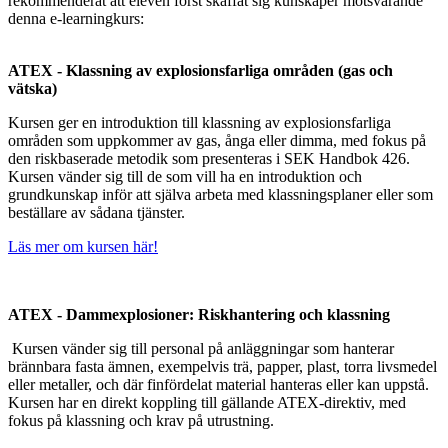
rekommenderat att eleven först skaffat sig kunskaper motsvarande
denna e-learningkurs:
ATEX - Klassning av explosionsfarliga områden (gas och
vätska)
Kursen ger en introduktion till klassning av explosionsfarliga
områden som uppkommer av gas, ånga eller dimma, med fokus på
den riskbaserade metodik som presenteras i SEK Handbok 426.
Kursen vänder sig till de som vill ha en introduktion och
grundkunskap inför att själva arbeta med klassningsplaner eller som
beställare av sådana tjänster.
Läs mer om kursen här!
ATEX - Dammexplosioner: Riskhantering och klassning
Kursen vänder sig till personal på anläggningar som hanterar
brännbara fasta ämnen, exempelvis trä, papper, plast, torra livsmedel
eller metaller, och där finfördelat material hanteras eller kan uppstå.
Kursen har en direkt koppling till gällande ATEX-direktiv, med
fokus på klassning och krav på utrustning.