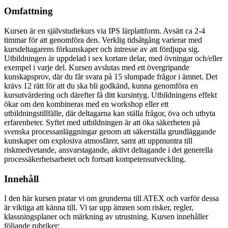
Omfattning
Kursen är en självstudiekurs via IPS lärplattform. Avsätt ca 2-4
timmar för att genomföra den. Verklig tidsåtgång varierar med
kursdeltagarens förkunskaper och intresse av att fördjupa sig.
Utbildningen är uppdelad i sex kortare delar, med övningar och/eller
exempel i varje del. Kursen avslutas med ett övergripande
kunskapsprov, där du får svara på 15 slumpade frågor i ämnet. Det
krävs 12 rätt för att du ska bli godkänd, kunna genomföra en
kursutvärdering och därefter få ditt kursintyg. Utbildningens effekt
ökar om den kombineras med en workshop eller ett
utbildningstillfälle, där deltagarna kan ställa frågor, öva och utbyta
erfarenheter. Syftet med utbildningen är att öka säkerheten på
svenska processanläggningar genom att säkerställa grundläggande
kunskaper om explosiva atmosfärer, samt att uppmuntra till
riskmedvetande, ansvarstagande, aktivt deltagande i det generella
processäkerhetsarbetet och fortsatt kompetensutveckling.
Innehåll
I den här kursen pratar vi om grunderna till ATEX och varför dessa
är viktiga att känna till. Vi tar upp ämnen som risker, regler,
klassningsplaner och märkning av utrustning.
Kursen innehåller
följande rubriker: