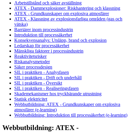
Arbetstillstånd och säker avställning
ATEX - Dammexplosioner: Riskhantering och klassning
ATEX - Grundkunskaper om explosiva atmosfärer
ATEX - Klassning av explosionsfarliga områden (gas och
vätska)
Barriärer inom processindustrin
Introduktion till processäkerhet
Konsekvensanalys: Utsläpp, brand och explosion
Ledarskap för processäkerhet
Mänskliga faktorer i processindustrin
Reaktivitetsrisker
Riskanalysmetoder
Säker processdesign
SIL i praktiken - Analysfasen
SIL i praktiken - Drift och underhåll
SIL i praktiken - Översikt
SIL i praktiken - Realiseringsfasen
Skademekanismer hos tryckbärande utrustning
Statisk elektricitet
Webbutbildning: ATEX - Grundkunskaper om explosiva
atmosfärer (e-learning)
Webbutbildning: Introduktion till processäkerhet (e-learning)
Webbutbildning: ATEX -