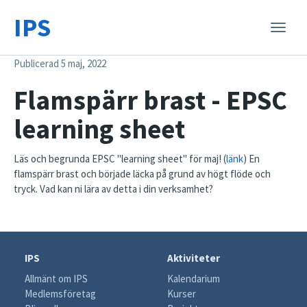
IPS
Toggle
naviga
Publicerad 5 maj, 2022
Flamspärr brast - EPSC
learning sheet
Läs och begrunda EPSC "learning sheet" för maj! (
länk
) En
flamspärr brast och började läcka på grund av högt flöde och
tryck. Vad kan ni lära av detta i din verksamhet?
IPS
Aktiviteter
Allmänt om IPS
Kalendarium
Medlemsföretag
Kurser