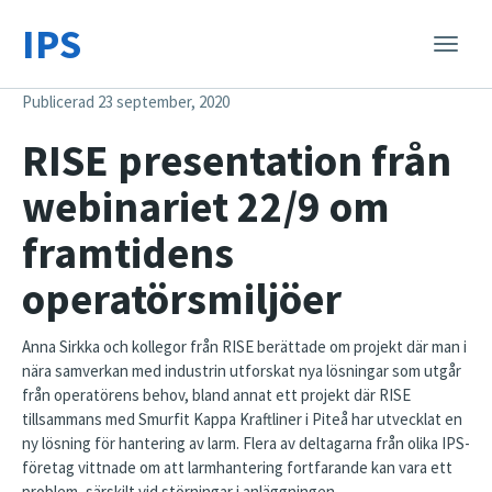
IPS
Toggle
naviga
Publicerad 23 september, 2020
RISE presentation från
webinariet 22/9 om
framtidens
operatörsmiljöer
Anna Sirkka och kollegor från RISE berättade om projekt där man i
nära samverkan med industrin utforskat nya lösningar som utgår
från operatörens behov, bland annat ett projekt där RISE
tillsammans med Smurfit Kappa Kraftliner i Piteå har utvecklat en
ny lösning för hantering av larm. Flera av deltagarna från olika IPS-
företag vittnade om att larmhantering fortfarande kan vara ett
problem, särskilt vid störningar i anläggningen.