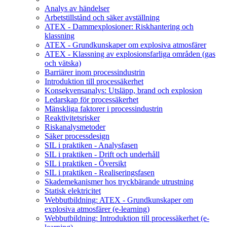
Analys av händelser
Arbetstillstånd och säker avställning
ATEX - Dammexplosioner: Riskhantering och
klassning
ATEX - Grundkunskaper om explosiva atmosfärer
ATEX - Klassning av explosionsfarliga områden (gas
och vätska)
Barriärer inom processindustrin
Introduktion till processäkerhet
Konsekvensanalys: Utsläpp, brand och explosion
Ledarskap för processäkerhet
Mänskliga faktorer i processindustrin
Reaktivitetsrisker
Riskanalysmetoder
Säker processdesign
SIL i praktiken - Analysfasen
SIL i praktiken - Drift och underhåll
SIL i praktiken - Översikt
SIL i praktiken - Realiseringsfasen
Skademekanismer hos tryckbärande utrustning
Statisk elektricitet
Webbutbildning: ATEX - Grundkunskaper om
explosiva atmosfärer (e-learning)
Webbutbildning: Introduktion till processäkerhet (e-