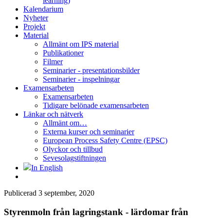
learning)
Kalendarium
Nyheter
Projekt
Material
Allmänt om IPS material
Publikationer
Filmer
Seminarier - presentationsbilder
Seminarier - inspelningar
Examensarbeten
Examensarbeten
Tidigare belönade examensarbeten
Länkar och nätverk
Allmänt om…
Externa kurser och seminarier
European Process Safety Centre (EPSC)
Olyckor och tillbud
Sevesolagstiftningen
In English
Publicerad 3 september, 2020
Styrenmoln från lagringstank - lärdomar från