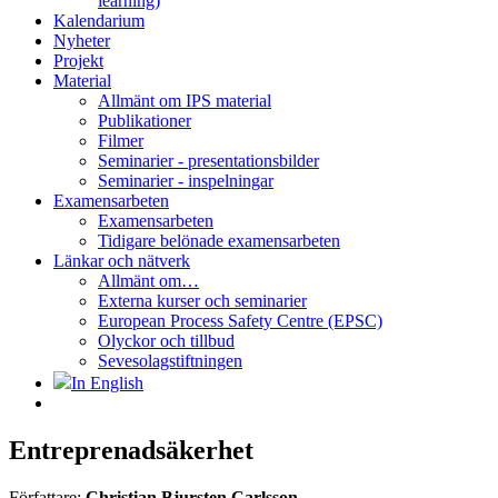
learning)
Kalendarium
Nyheter
Projekt
Material
Allmänt om IPS material
Publikationer
Filmer
Seminarier - presentationsbilder
Seminarier - inspelningar
Examensarbeten
Examensarbeten
Tidigare belönade examensarbeten
Länkar och nätverk
Allmänt om…
Externa kurser och seminarier
European Process Safety Centre (EPSC)
Olyckor och tillbud
Sevesolagstiftningen
In English
Entreprenadsäkerhet
Författare:
Christian Bjursten Carlsson