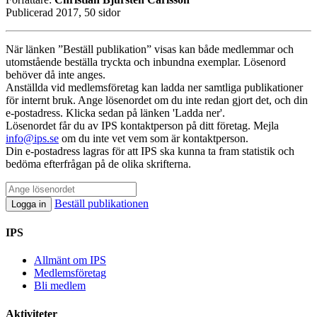
Publicerad 2017, 50 sidor
När länken ”Beställ publikation” visas kan både medlemmar och
utomstående beställa tryckta och inbundna exemplar. Lösenord
behöver då inte anges.
Anställda vid medlemsföretag kan ladda ner samtliga publikationer
för internt bruk. Ange lösenordet om du inte redan gjort det, och din
e-postadress. Klicka sedan på länken 'Ladda ner'.
Lösenordet får du av IPS kontaktperson på ditt företag. Mejla
info@ips.se
om du inte vet vem som är kontaktperson.
Din e-postadress lagras för att IPS ska kunna ta fram statistik och
bedöma efterfrågan på de olika skrifterna.
Beställ publikationen
Logga in
IPS
Allmänt om IPS
Medlemsföretag
Bli medlem
Aktiviteter