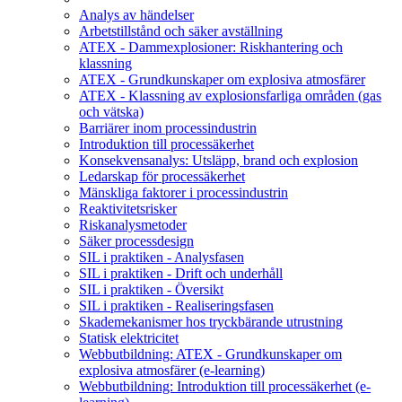
Analys av händelser
Arbetstillstånd och säker avställning
ATEX - Dammexplosioner: Riskhantering och
klassning
ATEX - Grundkunskaper om explosiva atmosfärer
ATEX - Klassning av explosionsfarliga områden (gas
och vätska)
Barriärer inom processindustrin
Introduktion till processäkerhet
Konsekvensanalys: Utsläpp, brand och explosion
Ledarskap för processäkerhet
Mänskliga faktorer i processindustrin
Reaktivitetsrisker
Riskanalysmetoder
Säker processdesign
SIL i praktiken - Analysfasen
SIL i praktiken - Drift och underhåll
SIL i praktiken - Översikt
SIL i praktiken - Realiseringsfasen
Skademekanismer hos tryckbärande utrustning
Statisk elektricitet
Webbutbildning: ATEX - Grundkunskaper om
explosiva atmosfärer (e-learning)
Webbutbildning: Introduktion till processäkerhet (e-