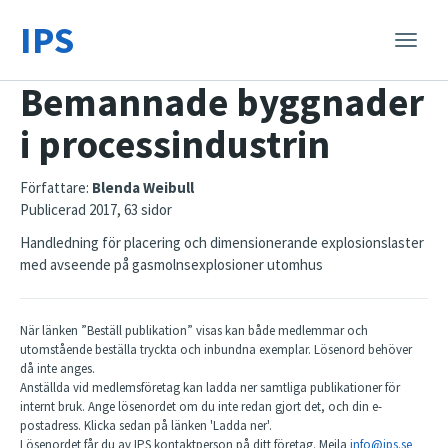
IPS
Toggle
naviga
Bemannade byggnader
i processindustrin
Författare:
Blenda Weibull
Publicerad 2017, 63 sidor
Handledning för placering och dimensionerande explosionslaster
med avseende på gasmolnsexplosioner utomhus
När länken ”Beställ publikation” visas kan både medlemmar och
utomstående beställa tryckta och inbundna exemplar. Lösenord behöver
då inte anges.
Anställda vid medlemsföretag kan ladda ner samtliga publikationer för
internt bruk. Ange lösenordet om du inte redan gjort det, och din e-
postadress. Klicka sedan på länken 'Ladda ner'.
Lösenordet får du av IPS kontaktperson på ditt företag. Mejla
info@ips.se