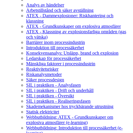
Analys av händelser
Arbetstillstånd och säker avställning
ATEX - Dammexplosioner: Riskhantering och
klassning
ATEX - Grundkunskaper om explosiva atmosfärer
ATEX - Klassning av explosionsfarliga områden (gas
och vätska)
Barriärer inom processindustrin
Introduktion till processäkerhet
Konsekvensanalys: Utsläpp, brand och explosion
Ledarskap för processäkerhet
Mänskliga faktorer i processindustrin
Reaktivitetsrisker
Riskanalysmetoder
Säker processdesign
SIL i praktiken - Analysfasen
SIL i praktiken - Drift och underhåll
SIL i praktiken - Översikt
SIL i praktiken - Realiseringsfasen
Skademekanismer hos tryckbärande utrustning
Statisk elektricitet
Webbutbildning: ATEX - Grundkunskaper om
explosiva atmosfärer (e-learning)
Webbutbildning: Introduktion till processäkerhet (e-