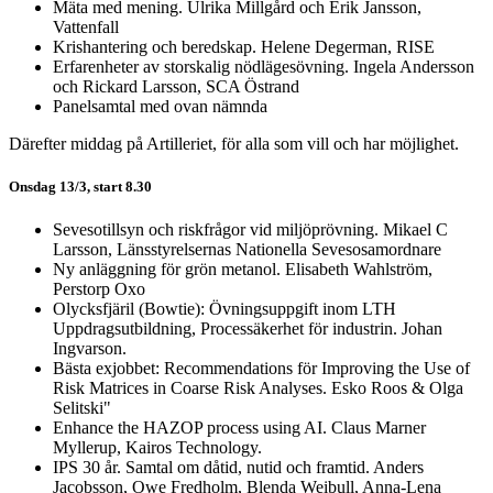
Mäta med mening. Ulrika Millgård och Erik Jansson,
Vattenfall
Krishantering och beredskap. Helene Degerman, RISE
Erfarenheter av storskalig nödlägesövning. Ingela Andersson
och Rickard Larsson, SCA Östrand
Panelsamtal med ovan nämnda
Därefter middag på Artilleriet, för alla som vill och har möjlighet.
Onsdag 13/3, start 8.30
Sevesotillsyn och riskfrågor vid miljöprövning. Mikael C
Larsson, Länsstyrelsernas Nationella Sevesosamordnare
Ny anläggning för grön metanol. Elisabeth Wahlström,
Perstorp Oxo
Olycksfjäril (Bowtie): Övningsuppgift inom LTH
Uppdragsutbildning, Processäkerhet för industrin. Johan
Ingvarson.
Bästa exjobbet: Recommendations för Improving the Use of
Risk Matrices in Coarse Risk Analyses. Esko Roos & Olga
Selitski"
Enhance the HAZOP process using AI. Claus Marner
Myllerup, Kairos Technology.
IPS 30 år. Samtal om dåtid, nutid och framtid. Anders
Jacobsson, Owe Fredholm, Blenda Weibull, Anna-Lena