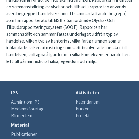
en sammanställning av olyckor och tillbud (i rapporten används
även begreppet händelser som ett sammanfattande begrepp)
som har rapporterats till MSB:s Samordnade Olycks- Och
Tillbudsrapporteringssystem (SOOT). Rapporten har
sammanställt och sammanfattat underlaget utifrån typ av
händelse, vilken typ av hantering, vilka farliga ämnen som är
inblandade, vilken utrustning som varit involverade, orsaker till
händelsen, vidtagna åtgärder och vilka konsekvenser händelsen
lett till på människors hälsa, egendom och miljö.
IPS
Aktiviteter
Allmänt om IPS
Kalendarium
Medlemsföretag
Kurser
Bli medlem
Projekt
Material
Publikationer