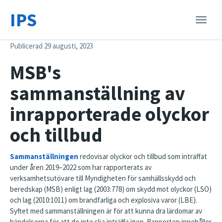
IPS
Toggle
naviga
Publicerad 29 augusti, 2023
MSB's
sammanställning av
inrapporterade olyckor
och tillbud
Sammanställningen
redovisar olyckor och tillbud som inträffat
under åren 2019–2022 som har rapporterats av
verksamhetsutövare till Myndigheten för samhällsskydd och
beredskap (MSB) enligt lag (2003:778) om skydd mot olyckor (LSO)
och lag (2010:1011) om brandfarliga och explosiva varor (LBE).
Syftet med sammanställningen är för att kunna dra lärdomar av
händelserna för att de inte ska inträffa igen. Rapporten innehåller