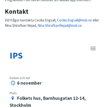
Kontakt
Vid frågor kontakta Cecilia Engvall,
Cecilia.Engvall@msb.se
eller
Nina Shirafkan Nejad,
Nina.ShirafkanNejad@msb.se
.
Toggle
IPS
navigatio
Datum och tid
6 november
Plats
Folkets hus, Barnhusgatan 12-14,
Stockholm