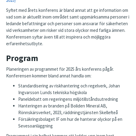
2025/
Syftet med årets konferens är bland annat att ge information om
vad som är aktuellt inom området samt uppmärksamma personer i
ledande befattningar och personer som ansvarar för säkerheten
vid verksamheter om risker vid stora olyckor med farliga ämnen.
Konferensen syftar även till att inspirera och möjliggöra
erfarenhetsutbyte.
Program
Planeringen av programmet för 2025 års konferens pågår.
Konferensen kommer bland annat handla om:
Standardisering av riskhantering och regelverk, Johan
Ingvarsson Lunds tekniska högskola
Paneldebatt om regeringens miljötillståndsutredning
Hanteringen av branden på Boliden Mineral AB,
Rönnskärsverket, 2023, räddningstjänsten Skellefteå
Försäkringsbolaget IF om hur de hanterar olyckor på en
Sevesoanläggning
Programmet i sin helhet kommer att laddas upp inom kort.